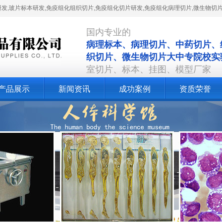
研发,玻片标本研发,免疫组化组织切片,免疫组化切片研发,免疫组化病理切片,微生物切
国内专业的
病理标本、病理切片、中药切片、
织切片、微生物切片大中专院校实
室切片、标本、挂图、模型厂家
产品展示
新闻资讯
成功案例
资质荣誉